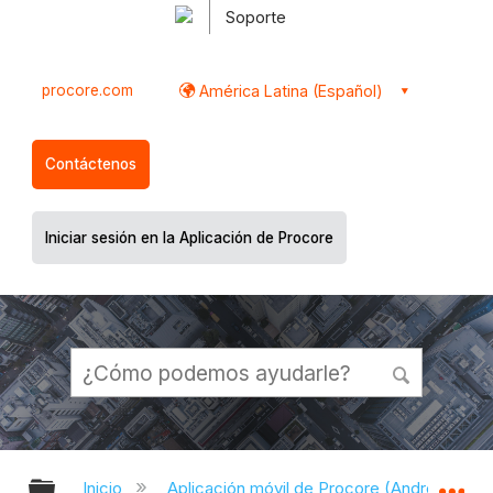
Soporte
procore.com
América Latina (Español)
Contáctenos
Iniciar sesión en la Aplicación de Procore
Expandir/contraer jerarquía global
Ex
Inicio
Aplicación móvil de Procore (Android)