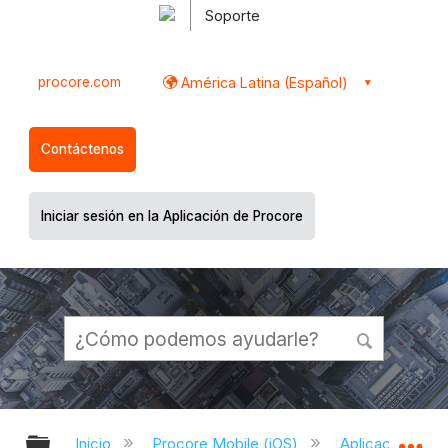
Soporte
procore.com
América Latina (Español)
Contáctenos
Iniciar sesión en la Aplicación de Procore
Expandir/contraer jerarquía global
Ex
Inicio
Procore Mobile (iOS)
Aplicación Proc