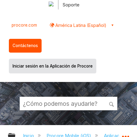
Soporte
procore.com
América Latina (Español)
Contáctenos
Iniciar sesión en la Aplicación de Procore
Expandir/contraer jerarquía global
Ex
Inicio
Procore Mobile (iOS)
Aplicación iOS 