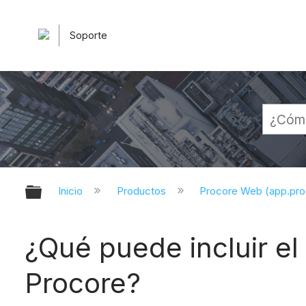
Soporte
Expandir/contraer jerarquía globa
Inicio
Productos
Procore Web (app.pr
¿Qué puede incluir e
Procore?