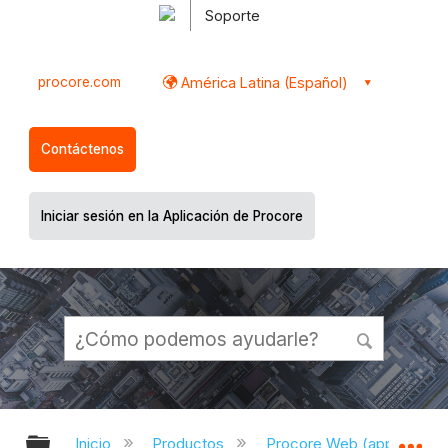
Soporte
procore.com
América Latina (Español)
Contáctenos
Iniciar sesión en la Aplicación de Procore
Expandir/contraer jerarquía global
Ex
Inicio
Productos
Procore Web (app.proco