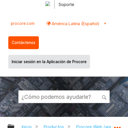
Soporte
procore.com
América Latina (Español)
Contáctenos
Iniciar sesión en la Aplicación de Procore
Expandir/contraer jerarquía global
Ex
Inicio
Productos
Procore Web (app.proco