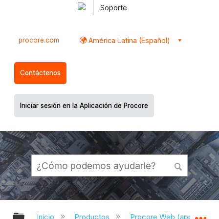
Soporte
procore.com
América Latina (Español)
Contáctenos
Iniciar sesión en la Aplicación de Procore
Expandir/contraer jerarquía global
Ex
Inicio
Productos
Procore Web (app.proco