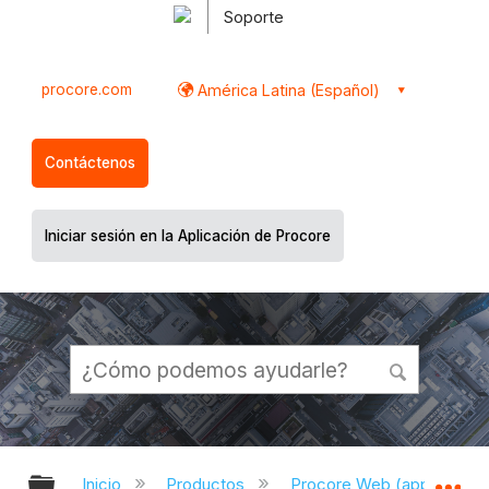
Soporte
procore.com
América Latina (Español)
Contáctenos
Iniciar sesión en la Aplicación de Procore
Expandir/contraer jerarquía global
Ex
Inicio
Productos
Procore Web (app.proco