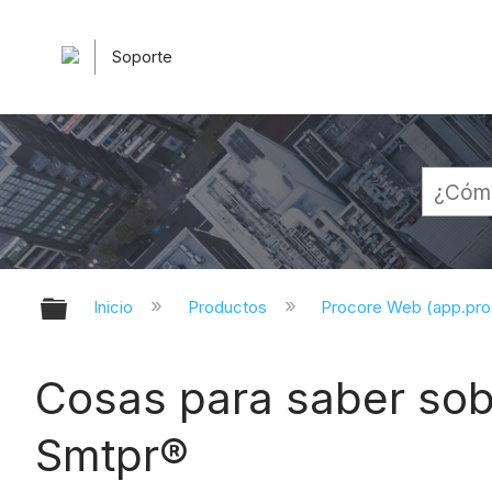
Soporte
Expandir/contraer jerarquía globa
Inicio
Productos
Procore Web (app.pr
Cosas para saber sobr
Smtpr®