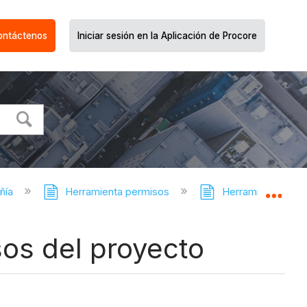
ontáctenos
Iniciar sesión en la Aplicación de Procore
ñía
Herramienta permisos
Herramienta Permi
Expa
sos del proyecto