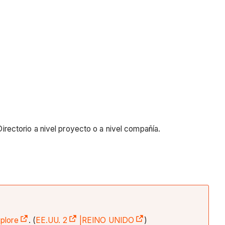
 Directorio a nivel proyecto o a nivel compañía.
plore
. (
EE.UU. 2
|REINO UNIDO
)