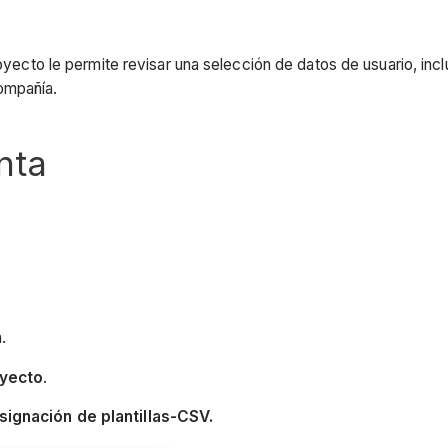
royecto le permite revisar una selección de datos de usuario, inc
ompañía.
nta
.
oyecto
.
signación de plantillas-CSV.