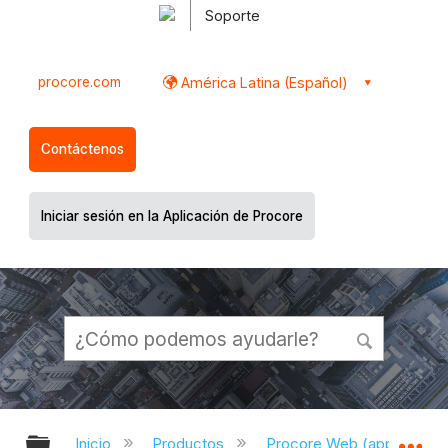
Soporte
procore.com
América Latina (Español)
Contáctenos
Iniciar sesión en la Aplicación de Procore
Expandir/contraer jerarquía global
Ex
Inicio
Productos
Procore Web (app.proco