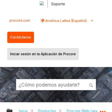
Soporte
procore.com
América Latina (Español)
Contáctenos
Iniciar sesión en la Aplicación de Procore
Expandir/contraer jerarquía global
Ex
Inicio
Productos
Procore Web (app.proco