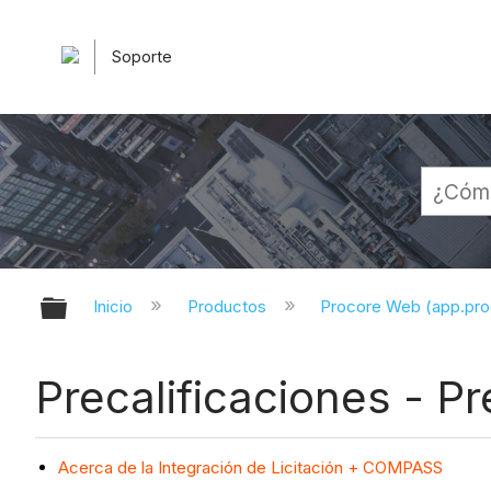
Soporte
Expandir/contraer jerarquía globa
Inicio
Productos
Procore Web (app.pr
Precalificaciones - P
Acerca de la Integración de Licitación + COMPASS