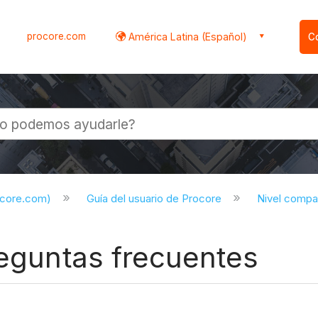
procore.com
América Latina (Español)
C
l
ocore.com)
Guía del usuario de Procore
Nivel compa
reguntas frecuentes