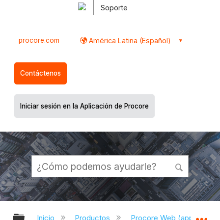
Soporte
procore.com
América Latina (Español)
Contáctenos
Iniciar sesión en la Aplicación de Procore
Expandir/contraer jerarquía global
Ex
Inicio
Productos
Procore Web (app.proco