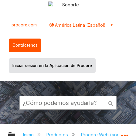
Soporte
procore.com
América Latina (Español)
Contáctenos
Iniciar sesión en la Aplicación de Procore
Expandir/contraer jerarquía global
Ex
Inicio
Productos
Procore Web (app.proco