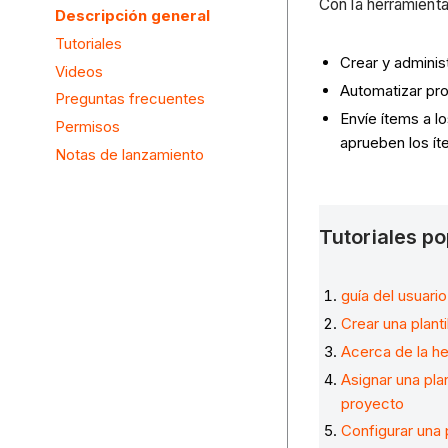
Con la herramienta
Descripción general
Tutoriales
Crear y administ
Videos
Automatizar pr
Preguntas frecuentes
Envíe ítems a l
Permisos
aprueben los í
Notas de lanzamiento
Tutoriales p
guía del usuario
Crear una planti
Acerca de la h
Asignar una plan
proyecto
Configurar una p