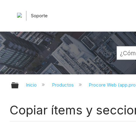
Soporte
Expandir/contraer jerarquía globa
Inicio
Productos
Procore Web (app.pr
Copiar ítems y seccio