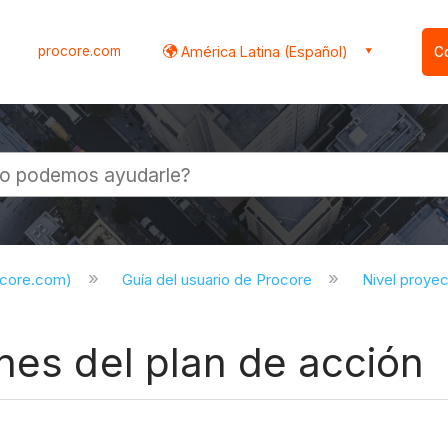
procore.com
América Latina (Español)
C
l
ocore.com)
Guía del usuario de Procore
Nivel proye
nes del plan de acción