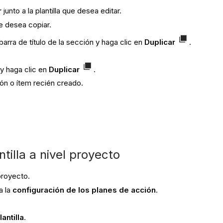
r
junto a la plantilla que desea editar.
ue desea copiar.
arra de título de la sección y haga clic en
Duplicar
.
 y haga clic en
Duplicar
.
ón o ítem recién creado.
tilla a nivel proyecto
 proyecto.
a la
configuración de los planes de acción
.
antilla
.