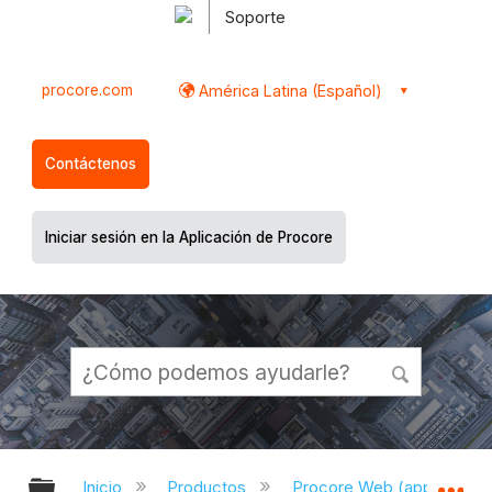
Soporte
procore.com
América Latina (Español)
Contáctenos
Iniciar sesión en la Aplicación de Procore
Expandir/contraer jerarquía global
Ex
Inicio
Productos
Procore Web (app.proco