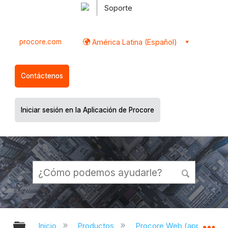
Soporte
procore.com
América Latina (Español)
Contáctenos
Iniciar sesión en la Aplicación de Procore
Expandir/contraer jerarquía global
Ex
Inicio
Productos
Procore Web (app.proco