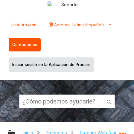
Soporte
procore.com
América Latina (Español)
Contáctenos
Iniciar sesión en la Aplicación de Procore
Expandir/contraer jerarquía global
Ex
Inicio
Productos
Procore Web (app.proco