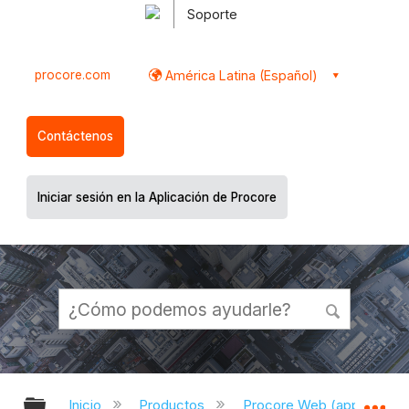
Soporte
procore.com
América Latina (Español)
Contáctenos
Iniciar sesión en la Aplicación de Procore
Expandir/contraer jerarquía global
Ex
Inicio
Productos
Procore Web (app.proco