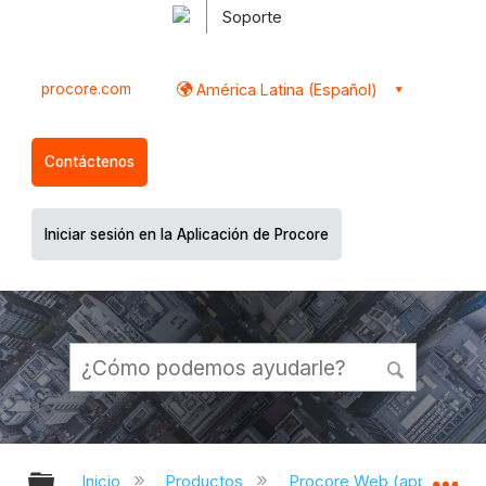
Soporte
procore.com
América Latina (Español)
Contáctenos
Iniciar sesión en la Aplicación de Procore
Expandir/contraer jerarquía global
Ex
Inicio
Productos
Procore Web (app.proco