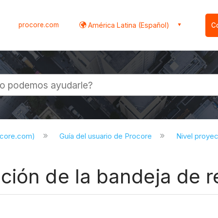
procore.com
América Latina (Español)
C
l
ocore.com)
Guía del usuario de Procore
Nivel proye
ión de la bandeja de re