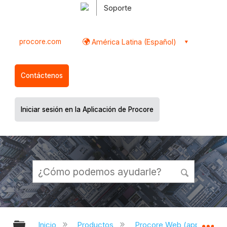
Soporte
procore.com
América Latina (Español)
Contáctenos
Iniciar sesión en la Aplicación de Procore
Expandir/contraer jerarquía global
Ex
Inicio
Productos
Procore Web (app.proco