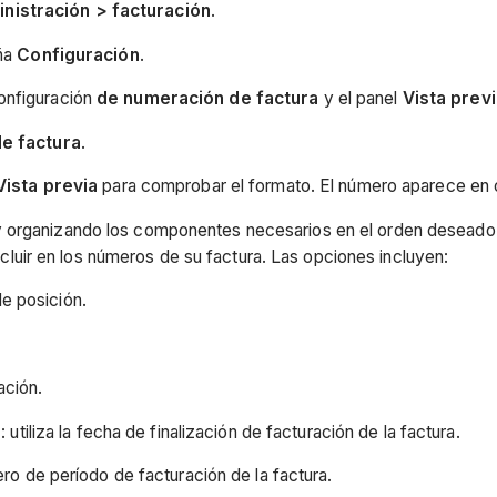
inistración > facturación
.
aña
Configuración
.
configuración
de numeración de factura
y el panel
Vista prev
e factura
.
Vista previa
para comprobar el formato. El número aparece en ord
 organizando los componentes necesarios en el orden deseado, 
uir en los números de su factura. Las opciones incluyen:
de posición.
ación.
n
: utiliza la fecha de finalización de facturación de la factura.
mero de período de facturación de la factura.