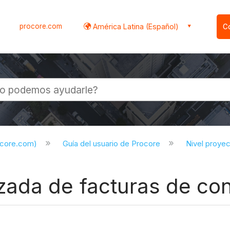
procore.com
América Latina (Español)
C
l
ocore.com)
Guía del usuario de Procore
Nivel proye
ada de facturas de con