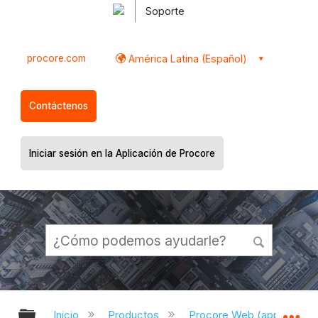
Soporte
procore.com
América Latina (Español)
Contáctenos
Iniciar sesión en la Aplicación de Procore
Expandir/contraer jerarquía global
Ex
Inicio
Productos
Procore Web (app.proco