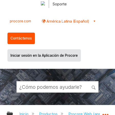
Soporte
procore.com
América Latina (Español)
Contáctenos
Iniciar sesión en la Aplicación de Procore
Expandir/contraer jerarquía global
Ex
Inicio
Productos
Procore Web (app.proco