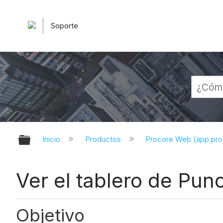
Soporte
Expandir/contraer jerarquía globa
Inicio
Productos
Procore Web (app.pr
Ver el tablero de Punc
Objetivo