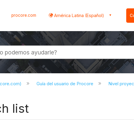
procore.com
América Latina (Español)
C
l
ocore.com)
Guía del usuario de Procore
Nivel proye
h list