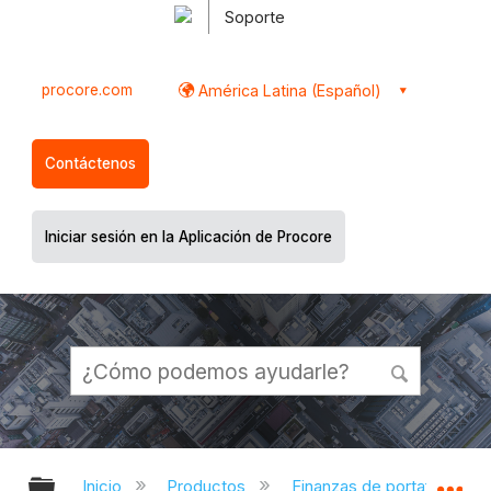
Soporte
procore.com
América Latina (Español)
Contáctenos
Iniciar sesión en la Aplicación de Procore
Expandir/contraer jerarquía global
Ex
Inicio
Productos
Finanzas de portafolio y pl