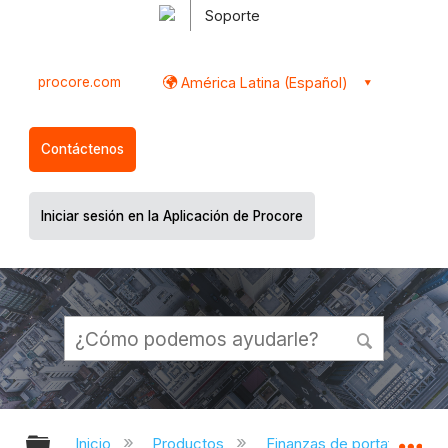
Soporte
procore.com
América Latina (Español)
Contáctenos
Iniciar sesión en la Aplicación de Procore
Expandir/contraer jerarquía global
Ex
Inicio
Productos
Finanzas de portafolio y pl