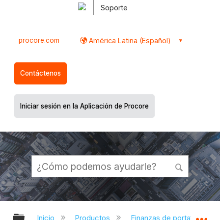
Soporte
procore.com
América Latina (Español)
Contáctenos
Iniciar sesión en la Aplicación de Procore
Expandir/contraer jerarquía global
Ex
Inicio
Productos
Finanzas de portafolio y pl