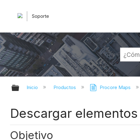
Soporte
Expandir/contraer jerarquía globa
Inicio
Productos
Procore Maps
Descargar elementos
Objetivo