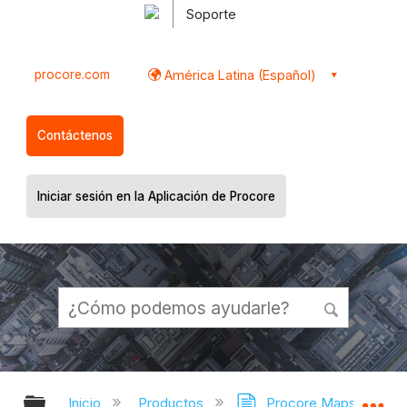
Soporte
procore.com
América Latina (Español)
Contáctenos
Iniciar sesión en la Aplicación de Procore
Expandir/contraer jerarquía global
Ex
Inicio
Productos
Procore Maps
Pr