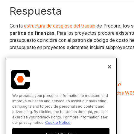
Respuesta
Con la
estructura de desglose del trabajo
de Procore,
los 
partida de finanzas
. Para los proyectos procore existent
presupuesto coincidirá con el patrón de código de costo he
presupuesto en proyectos existentes incluirá subproyectos
Ver también
¿Qué son los segmentos y los ítems de segmento?
¿Por qué no puedo crear segmentos personalizados WB
We process your personal information to measure and
improve our sites and service, to assist our marketing
campaigns and to provide personalised content and
advertising. By clicking the button on the right, you can
exercise your privacy rights. For more information see
our privacy notice
Cookie Notice