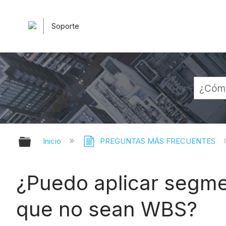
Soporte
Expandir/contraer jerarquía globa
Inicio
PREGUNTAS MÁS FRECUENTES
¿Puedo aplicar segme
que no sean WBS?