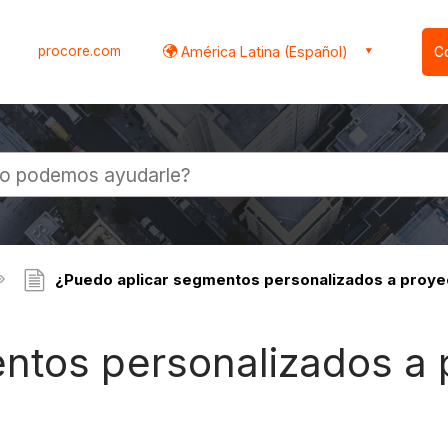
procore.com
América Latina (Español)
C
l
¿Puedo aplicar segmentos personalizados a proye
ntos personalizados a 