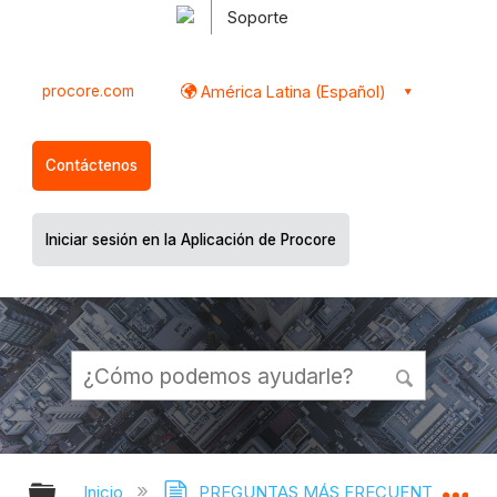
Soporte
procore.com
América Latina (Español)
Contáctenos
Iniciar sesión en la Aplicación de Procore
Expandir/contraer jerarquía global
Ex
Inicio
PREGUNTAS MÁS FRECUENTES