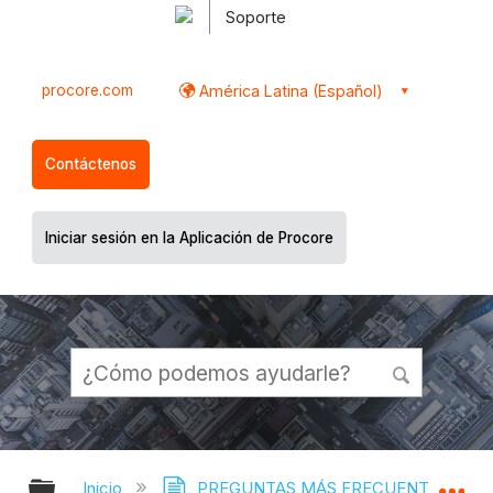
Soporte
procore.com
América Latina (Español)
Contáctenos
Iniciar sesión en la Aplicación de Procore
Expandir/contraer jerarquía global
Ex
Inicio
PREGUNTAS MÁS FRECUENTES