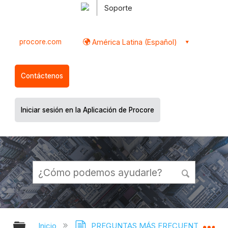
Soporte
procore.com
América Latina (Español)
Contáctenos
Iniciar sesión en la Aplicación de Procore
Expandir/contraer jerarquía global
Ex
Inicio
PREGUNTAS MÁS FRECUENTES