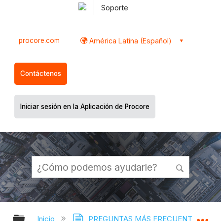
Soporte
procore.com
América Latina (Español)
Contáctenos
Iniciar sesión en la Aplicación de Procore
Expandir/contraer jerarquía global
Ex
Inicio
PREGUNTAS MÁS FRECUENTES