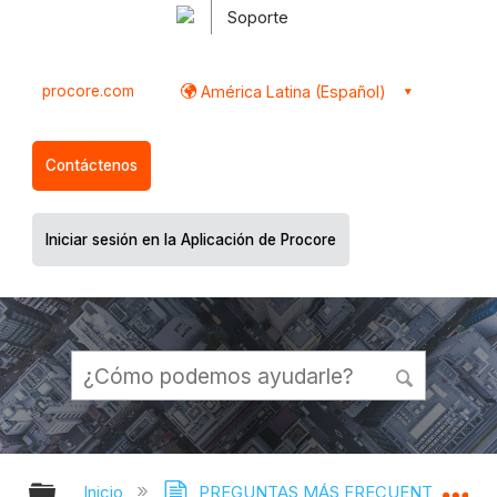
Soporte
procore.com
América Latina (Español)
Contáctenos
Iniciar sesión en la Aplicación de Procore
Expandir/contraer jerarquía global
Ex
Inicio
PREGUNTAS MÁS FRECUENTES