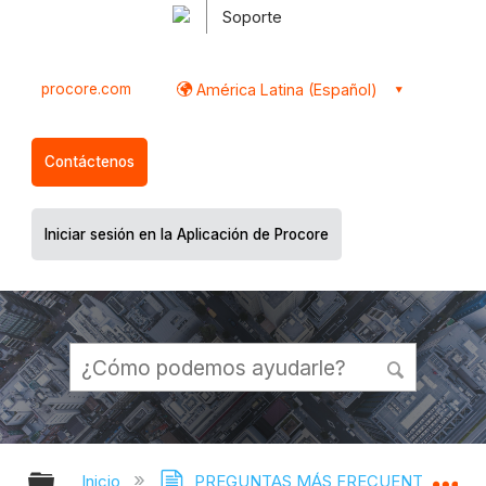
Soporte
procore.com
América Latina (Español)
Contáctenos
Iniciar sesión en la Aplicación de Procore
Expandir/contraer jerarquía global
Ex
Inicio
PREGUNTAS MÁS FRECUENTES