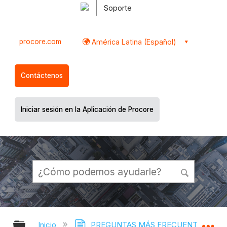
Soporte
procore.com
América Latina (Español)
Contáctenos
Iniciar sesión en la Aplicación de Procore
Expandir/contraer jerarquía global
Ex
Inicio
PREGUNTAS MÁS FRECUENTES