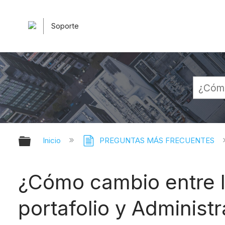
Soporte
Expandir/contraer jerarquía globa
Inicio
PREGUNTAS MÁS FRECUENTES
¿Cómo cambio entre l
portafolio y Administ