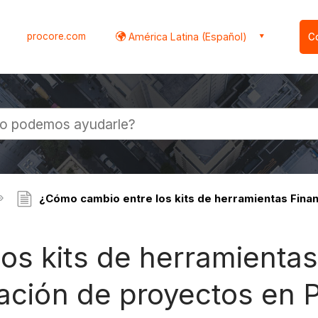
procore.com
América Latina (Español)
C
l
¿Cómo cambio entre los kits de herramientas Finan
os kits de herramienta
ración de proyectos en 