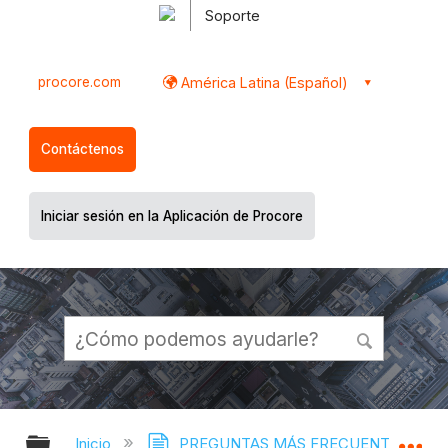
Soporte
procore.com
América Latina (Español)
Contáctenos
Iniciar sesión en la Aplicación de Procore
Expandir/contraer jerarquía global
Ex
Inicio
PREGUNTAS MÁS FRECUENTES