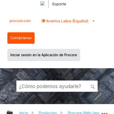
Soporte
procore.com
América Latina (Español)
Contáctenos
Iniciar sesión en la Aplicación de Procore
Expandir/contraer jerarquía global
Ex
Inicio
Productos
Procore Web (app.proco