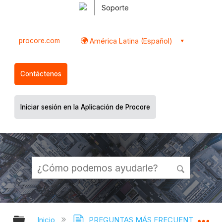
Soporte
procore.com
América Latina (Español)
Contáctenos
Iniciar sesión en la Aplicación de Procore
Expandir/contraer jerarquía global
Ex
Inicio
PREGUNTAS MÁS FRECUENTES