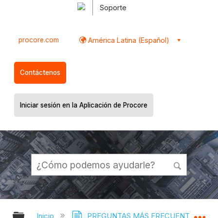
Soporte
procore.com
América Latina (Español)
Contáctenos
Iniciar sesión en la Aplicación de Procore
Expandir/contraer jerarquía global
Ex
Inicio
PREGUNTAS MÁS FRECUENTES