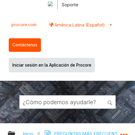
Soporte
procore.com
América Latina (Español)
Contáctenos
Iniciar sesión en la Aplicación de Procore
Expandir/contraer jerarquía global
Ex
Inicio
PREGUNTAS MÁS FRECUENTES