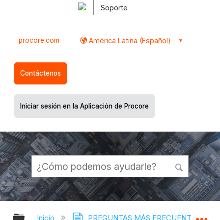
Soporte
procore.com
América Latina (Español)
Contáctenos
Iniciar sesión en la Aplicación de Procore
Expandir/contraer jerarquía global
Ex
Inicio
PREGUNTAS MÁS FRECUENTES