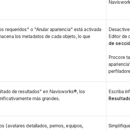
Navisworks
os requeridos" o "Anular apariencia" está activada
Desactive 
macena los metadatos de cada objeto, lo que
Editor de 
de secci
Procore ta
apariencia
perfilador
saltado de resultados" en Navisworks®, los
Escriba inf
gnificativamente más grandes.
Resultad
os (avatares detallados, pernos, equipos,
Simplifiqu