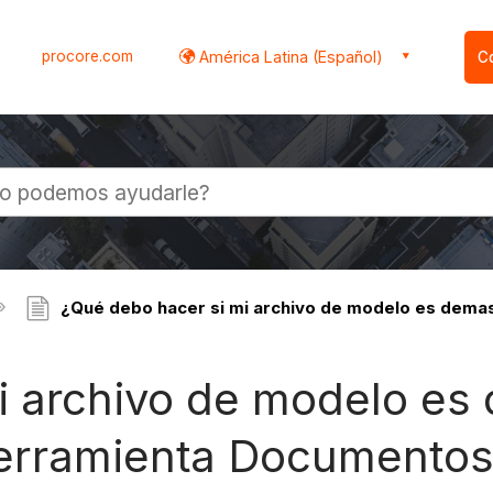
procore.com
América Latina (Español)
C
l
¿Qué debo hacer si mi archivo de modelo es dema
i archivo de modelo es
herramienta Documento