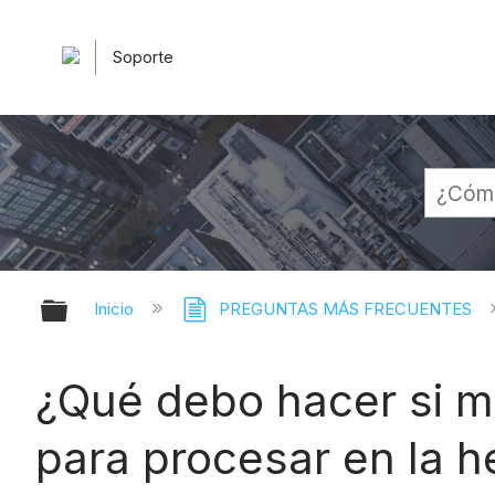
Soporte
Expandir/contraer jerarquía globa
Inicio
PREGUNTAS MÁS FRECUENTES
¿Qué debo hacer si m
para procesar en la 