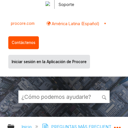
Soporte
procore.com
América Latina (Español)
Contáctenos
Iniciar sesión en la Aplicación de Procore
Expandir/contraer jerarquía global
Ex
Inicio
PREGUNTAS MÁS FRECUENTES